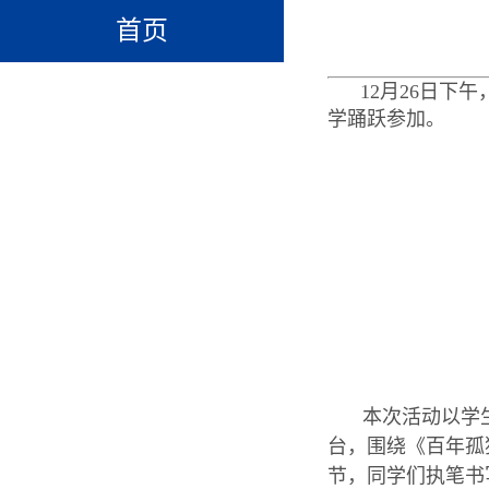
首页
12月26日下
学踊跃
参加。
本次活动
以
学
台，围绕《
百年孤
节，同学们执笔书