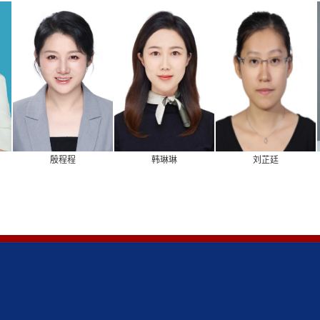
殷程程
韩琳琳
刘芷廷