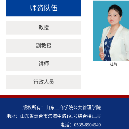
师资队伍
教授
副教授
讲师
杜鹃
行政人员
版权所有：山东工商学院公共管理学院
地址：山东省烟台市滨海中路191号综合楼11层
电话：0535-6904949