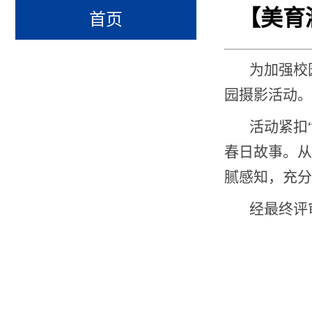
【美育
首页
为加强校
园摄影活动。
活动紧扣
春日故事。
腻感知，充分
经最终评