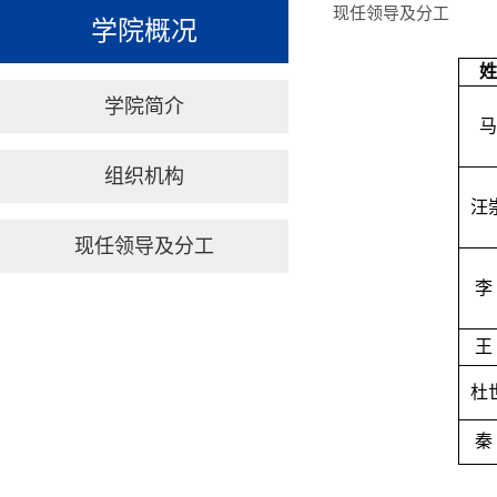
现任领导及分工
学院概况
姓
学院简介
马
组织机构
汪
现任领导及分工
李
王
杜
秦