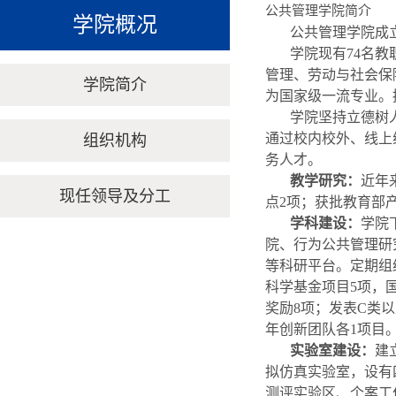
公共管理学院简介
学院概况
公共管理学院成立
学院现有74名教
管理、劳动与社会保
学院简介
为国家级一流专业。
学院坚持立德树
通过校内校外、线上
组织机构
务人才。
教学研究：
近年
现任领导及分工
点2项；获批教育部
学科建设：
学院
院、行为公共管理研
等科研平台。定期组
科学基金项目5项，
奖励8项；发表C类
年创新团队各1项目。
实验室建设：
建
拟仿真实验室，设有
测评实验区、个案工